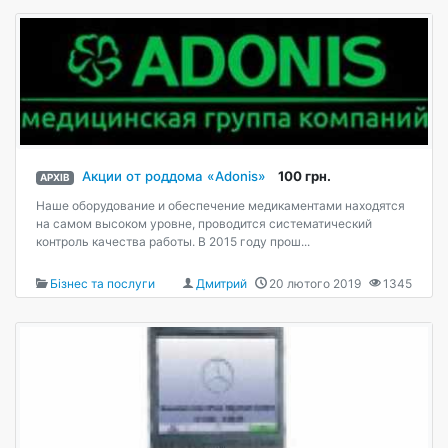
Акции от роддома «Adonis»
100 грн.
АРХІВ
Наше оборудование и обеспечение медикаментами находятся
на самом высоком уровне, проводится систематический
контроль качества работы. В 2015 году прош...
Бізнес та послуги
Дмитрий
20 лютого 2019
1345