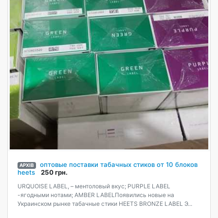
оптовые поставки табачных стиков от 10 блоков
АРХІВ
heets
250 грн.
URQUOISE LABEL, – ментоловый вкус; РURPLE LABEL
-ягодными нотами; AMBER LABELПоявились новые на
Украинском рынке табачные стики HEETS BRONZE LABEL Э...