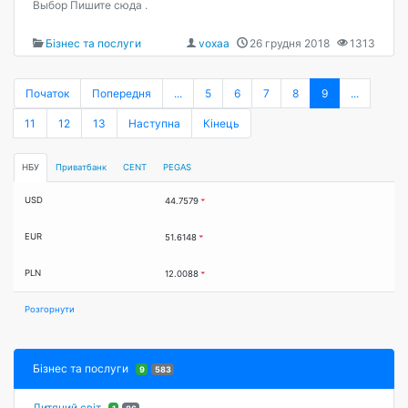
Выбор Пишите сюда .
Бізнес та послуги
voxaa
26 грудня 2018
1313
Початок
Попередня
...
5
6
7
8
9
...
11
12
13
Наступна
Кінець
НБУ
Приватбанк
CENT
PEGAS
USD
44.7579
EUR
51.6148
PLN
12.0088
Розгорнути
Бізнес та послуги
9
583
Дитячий світ