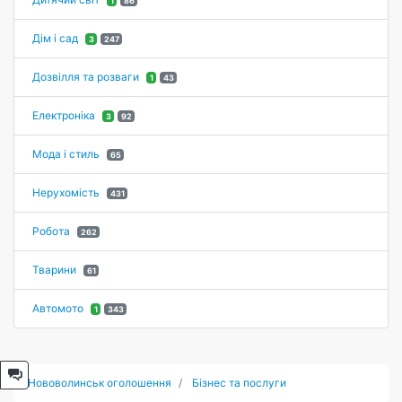
1
86
Дім і сад
3
247
Дозвілля та розваги
1
43
Електроніка
3
92
Мода і стиль
65
Нерухомість
431
Робота
262
Тварини
61
Автомото
1
343
Нововолинськ оголошення
Бізнес та послуги