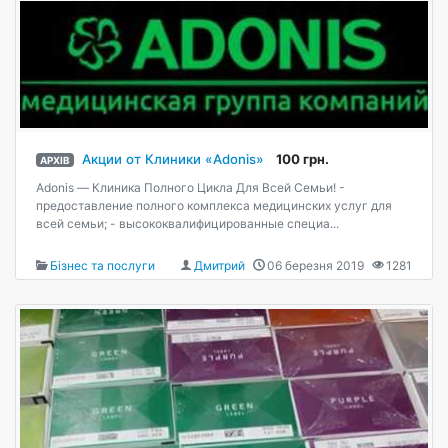
Акции от Клиники «Adonis»
100 грн.
АРХІВ
Adonis — Клиника Полного Цикла Для Всей Семьи! -
предоставление полного комплекса медицинских услуг для
всей семьи; - высококвалифицированные специа...
Бізнес та послуги
Дмитрий
06 березня 2019
1281