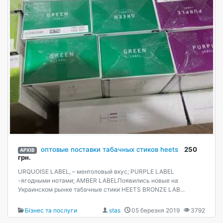
оптовые поставки табачных стиков heets
250
АРХІВ
грн.
URQUOISE LABEL, – ментоловый вкус; РURPLE LABEL
-ягодными нотами; AMBER LABELПоявились новые на
Украинском рынке табачные стики HEETS BRONZE LAB...
Бізнес та послуги
stas
05 березня 2019
3792