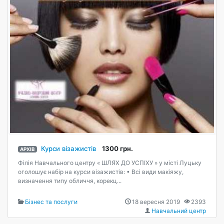
Курси візажистів
1300 грн.
АРХІВ
Філія Навчального центру « ШЛЯХ ДО УСПІХУ » у місті Луцьку
оголошує набір на курси візажистів: • Всі види макіяжу,
визначення типу обличчя, корекц...
Бізнес та послуги
18 вересня 2019
2393
Навчальний центр