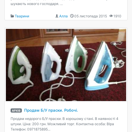
шукають нового господаря. ...
Тварини
Алла
05 листопада 2015
1910
Продам Б/У праски. Робочі.
АРХІВ
Продам недорого Б/У праски. В хорошому стані. В наявності 4
штуки. Ціна: 200 грн. Можливий торг. Контактна особа: ВІра
Телефон: 0971875895...