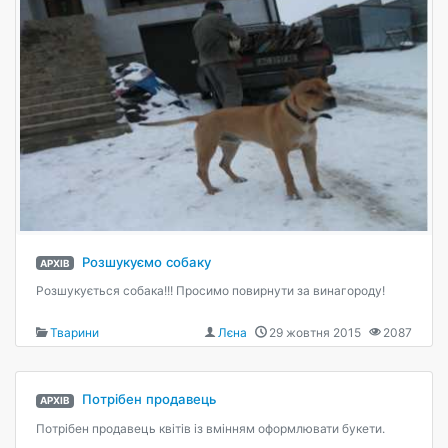
Розшукуємо собаку
АРХІВ
Розшукується собака!!! Просимо повирнути за винагороду!
Тварини
Лєна
29 жовтня 2015
2087
Потрібен продавець
АРХІВ
Потрібен продавець квітів із вмінням оформлювати букети.