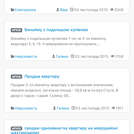
Електроніка
ВІра
04 листопада 2015
2008
Винайму з подальшою купівлею
АРХІВ
Винайму з подальшою купівлею 1-но чи 2-ох кімнатну
квартиру! 5, 6, 15-ті мікрорайони не пропонувати....
Нерухомість
Галина
03 листопада 2015
1708
Продам квартиру
АРХІВ
Продам 3-ох кімнатну квартиру з автономним опаленням,
кімнати роздільні, загальна площа - 59,8 кв м по вул.Стуса. В
дворі є гараж і сарай. Галина, 06...
Нерухомість
Галина
03 листопада 2015
1811
продам однокімнатну квартиру на мікрорайоні
АРХІВ
шахтарському