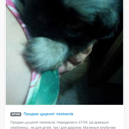
Продам цуценят пекінесів
АРХІВ
Продам цуценят пекінесів. Народилися 27.09. Це домашні
улюбленці , як для дітей, так і для доролих. Маленькі клубочки