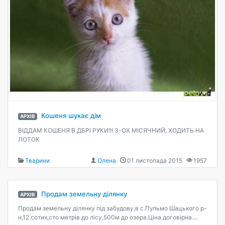
Кошеня шукає дім
АРХІВ
ВІДДАМ КОШЕНЯ В ДБРІ РУКИ!!! 3-ОХ МІСЯЧНИЙ, ХОДИТЬ НА
ЛОТОК
Тварини
Олена
01 листопада 2015
1957
Продам земельну дiлянку
АРХІВ
Продам земельну дiлянку пiд забудову,в с.Пульмо Шацького р-
н,12 сотих,сто метрiв до лiсу,500м до озера.Цiна договiрна....