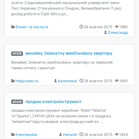
освіта-Східноєвропейській національний університет імені
Лесі Українки. Стажування в Лондоні, Великобританія (1 рік);
досвід роботи в США (Міссурі,...
Бізнес та послуги
29 жовтня 2015
1980
Олександр
винайму 2кiмнатну вмебльовану квартиру
АРХІВ
Винайму 2кiмнатну вмебльовану квартиру на тривалий
термiн.оплату гарантую.
Нерухомість
валентина
28 жовтня 2015
1645
продам електроінструмент
АРХІВ
продам електроінструмент виробник "Rebir","Makita"
та"Sparka";,ГАРНА ЦІНА на залишки,також є в продажу
"витратник"(круги,зварюв. електроди,ручний ел. ...
Електроніка
Наталія
28 жовтня 2015
1839