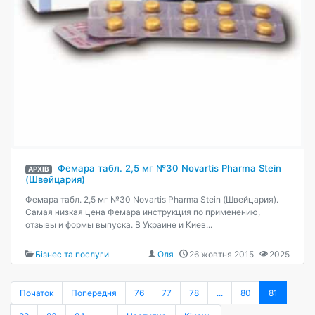
Фемара табл. 2,5 мг №30 Novartis Pharma Stein
АРХІВ
(Швейцария)
Фемара табл. 2,5 мг №30 Novartis Pharma Stein (Швейцария).
Самая низкая цена Фемара инструкция по применению,
отзывы и формы выпуска. В Украине и Киев...
Бізнес та послуги
Оля
26 жовтня 2015
2025
Початок
Попередня
76
77
78
...
80
81