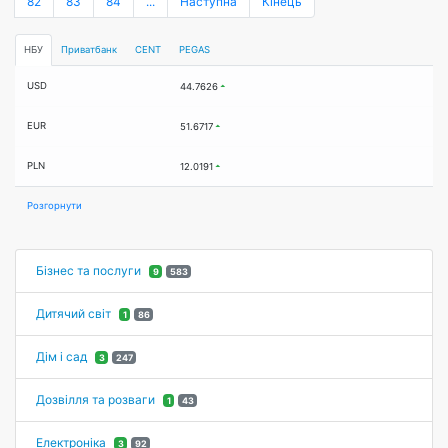
82
83
84
...
Наступна
Кінець
НБУ
Приватбанк
CENT
PEGAS
USD
44.7626
EUR
51.6717
PLN
12.0191
Розгорнути
Бізнес та послуги
9
583
Дитячий світ
1
86
Дім і сад
3
247
Дозвілля та розваги
1
43
Електроніка
3
92