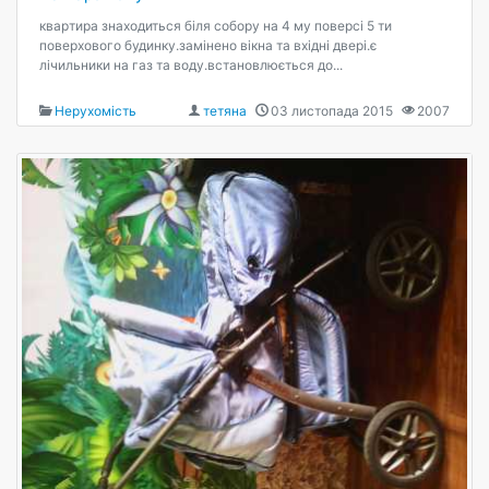
квартира знаходиться біля собору на 4 му поверсі 5 ти
поверхового будинку.замінено вікна та вхідні двері.є
лічильники на газ та воду.встановлюється до...
Нерухомість
тетяна
03 листопада 2015
2007