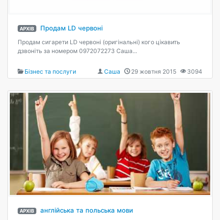
Продам LD червоні
АРХІВ
Продам сигарети LD червоні (оригінальні) кого цікавить
дзвоніть за номером 0972072273 Саша...
Бізнес та послуги
Саша
29 жовтня 2015
3094
англійська та польська мови
АРХІВ