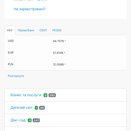
Не зареєстровані?
НБУ
Приватбанк
CENT
PEGAS
USD
44.7579
EUR
51.6148
PLN
12.0088
Розгорнути
Бізнес та послуги
9
583
Дитячий світ
1
86
Дім і сад
3
247