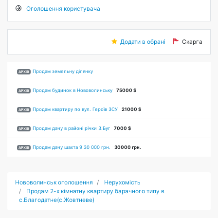
Оголошення користувача
Додати в обрані
Скарга
Продам земельну ділянку
АРХІВ
Продам будинок в Нововолинську
75000 $
АРХІВ
Продам квартиру по вул. Героїв ЗСУ
21000 $
АРХІВ
Продам дачу в районі річки З.Буг
7000 $
АРХІВ
Продам дачу шахта 9 30 000 грн.
30000 грн.
АРХІВ
Нововолинськ оголошення
Нерухомість
Продам 2-х кімнатну квартиру барачного типу в
с.Благодатне(с.Жовтневе)