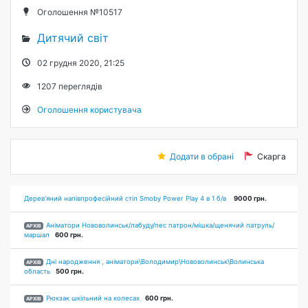
Оголошення №10517
Дитячий світ
02 грудня 2020, 21:25
1207
переглядів
Оголошення користувача
Додати в обрані
Скарга
Дерев'яний напівпрофесійний стіл Smoby Power Play 4 в 1 б/в
9000 грн.
Аніматори Нововолинськ/лабуду/пес патрон/мішка/щенячий патруль/
АРХІВ
маршал
600 грн.
Дні народження , аніматори\Володимир\Нововолинськ\Волинська
АРХІВ
область
500 грн.
Рюкзак шкільний на колесах
600 грн.
АРХІВ