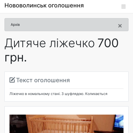
Нововолинськ оголошення
×
Архів
Дитяче ліжечко
700
грн.
Текст оголошення
Ліжечко в номальному стані. З шуфлядою. Колихається