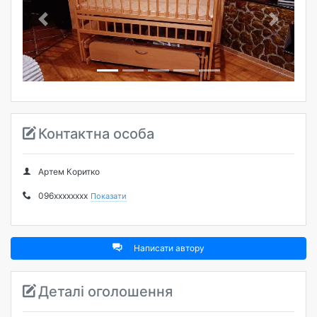
Попередня
Наступна
Контактна особа
Артем Коритко
096xxxxxxxx
Показати
Написати автору
Деталі оголошення