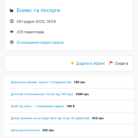
Бізнес та послуги
09 грудня 2025, 18:09
325
переглядів
Оголошення користувача
Додати в обрані
Скарга
Дерев'яна церква: проєкт та будівництво
180 грн.
Дитячий пеленальний столик від ТМ Кузя
3390 грн.
Зруб під ключ — Смерекова садиба
180 $
Диски докатки на всі види авто від 14 до 20 діаметрів
200 грн.
Щітка для пилососа
350 грн.