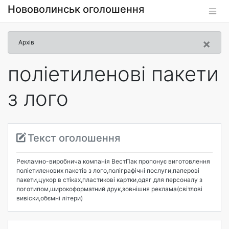
Нововолинськ оголошення
×
Архів
поліетиленові пакети
з лого
Текст оголошення
Рекламно-виробнича компанія ВестПак пропонує виготовлення
поліетиленових пакетів з лого,поліграфічні послуги,паперові
пакети,цукор в стіках,пластикові картки,одяг для персоналу з
логотипом,широкоформатний друк,зовнішня реклама(світлові
вивіски,обємні літери)