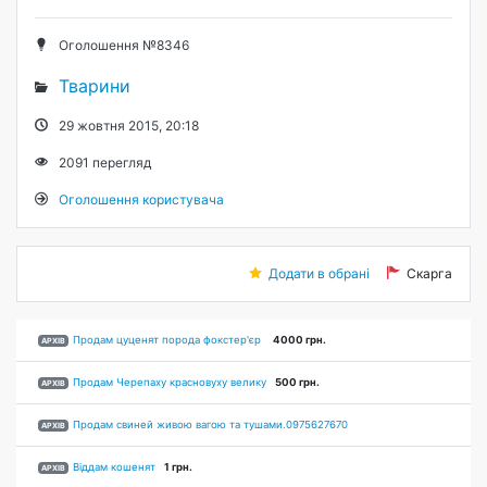
Оголошення №8346
Тварини
29 жовтня 2015, 20:18
2091
перегляд
Оголошення користувача
Додати в обрані
Скарга
Продам цуценят порода фокстер'єр
4000 грн.
АРХІВ
Продам Черепаху красновуху велику
500 грн.
АРХІВ
Продам свиней живою вагою та тушами.0975627670
АРХІВ
Віддам кошенят
1 грн.
АРХІВ