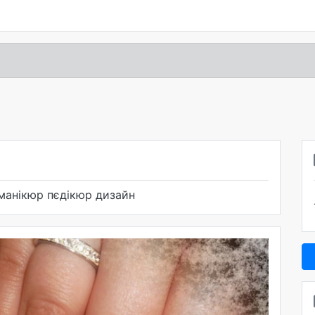
 манікюр пєдікюр дизайн