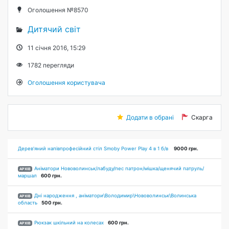
Оголошення №8570
Дитячий світ
11 січня 2016, 15:29
1782
перегляди
Оголошення користувача
Додати в обрані
Скарга
Дерев'яний напівпрофесійний стіл Smoby Power Play 4 в 1 б/в
9000 грн.
Аніматори Нововолинськ/лабуду/пес патрон/мішка/щенячий патруль/
АРХІВ
маршал
600 грн.
Дні народження , аніматори\Володимир\Нововолинськ\Волинська
АРХІВ
область
500 грн.
Рюкзак шкільний на колесах
600 грн.
АРХІВ