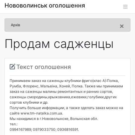
Нововолинськ оголошення
×
Архів
Продам садженцы
Текст оголошення
Принимаем заказ на саженцы клубники фриго(клас А):Полка,
Румба, Флоренс, Мальвіна, Хоней, Полка. Также мы принимаем
заказ на саженцы малины ремонтантных и ранних сортов,
саженцы смородины,крыжовника,ежевики,голубики,других
сортов клубники и др.
Получить больше информации, а также зделать заказ можно на
сайте www.tm-natalka.com.ua.
Мы нахидимся в г.Нововолынске, Волынская обл.
тел.:
0994167989; 0979033750; 0936816591.