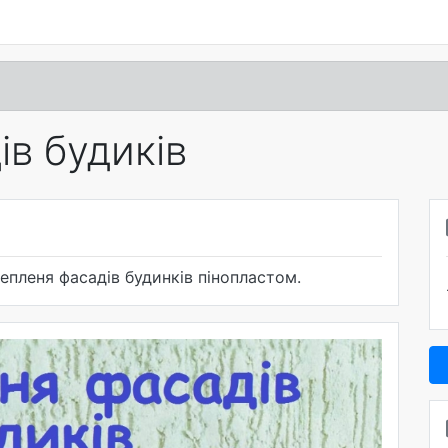
ів будиків
тепленя фасадів будинків пінопластом.