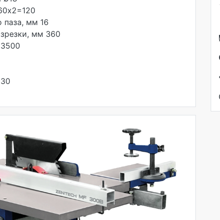
 60х2=120
 паза, мм 16
зрезки, мм 360
 3500
030