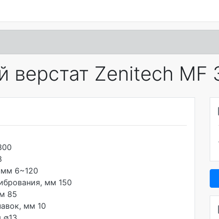
й верстат Zenitech MF
300
3
 мм 6~120
ибрования, мм 150
м 85
авок, мм 10
 ∅13