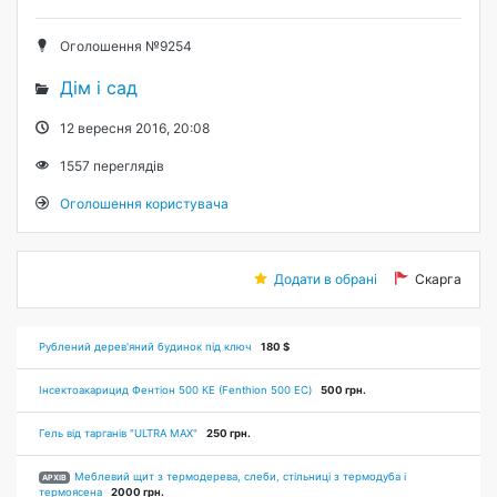
Оголошення №9254
Дім і сад
12 вересня 2016, 20:08
1557
переглядів
Оголошення користувача
Додати в обрані
Скарга
Рублений дерев'яний будинок під ключ
180 $
Інсектоакарицид Фентіон 500 КЕ (Fenthion 500 EC)
500 грн.
Гель від тарганів "ULTRA MAX"
250 грн.
Меблевий щит з термодерева, слеби, стільниці з термодуба і
АРХІВ
термоясена
2000 грн.