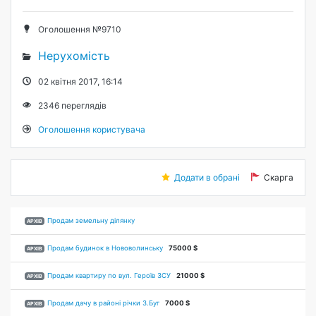
Оголошення №9710
Нерухомість
02 квітня 2017, 16:14
2346
переглядів
Оголошення користувача
Додати в обрані
Скарга
Продам земельну ділянку
АРХІВ
Продам будинок в Нововолинську
75000 $
АРХІВ
Продам квартиру по вул. Героїв ЗСУ
21000 $
АРХІВ
Продам дачу в районі річки З.Буг
7000 $
АРХІВ