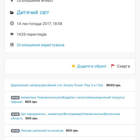
Оголошення №9957
Дитячий світ
14 листопада 2017, 18:58
1429
переглядів
Оголошення користувача
Додати в обрані
Скарга
Дерев'яний напівпрофесійний стіл Smoby Power Play 4 в 1 б/в
9000 грн.
Аніматори Нововолинськ/лабуду/пес патрон/мішка/щенячий патруль/
АРХІВ
маршал
600 грн.
Дні народження , аніматори\Володимир\Нововолинськ\Волинська
АРХІВ
область
500 грн.
Рюкзак шкільний на колесах
600 грн.
АРХІВ