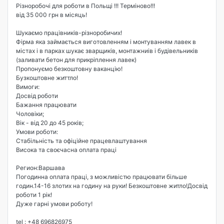
Різноробочі для роботи в Польщі !!! Терміново!!!
від 35 000 грн в місяць!
Шукаємо працівників-різноробичих!
Фірма яка займається виготовленням і монтуванням лавек в
містах і в парках шукає зварщиків, монтажниів і будівельників
(заливати бетон для прикріплення лавек)
Пропонуємо безкоштовну ваканцію!
Бузкоштовне життло!
Вимоги:
Досвід роботи
Бажання працювати
Чоловіки;
Вік - від 20 до 45 років;
Умови роботи:
Стабільність та офіційне працевлаштування
Висока та своєчасна оплата праці
Регион:Варшава
Погодинна оплата праці, з можливістю працювати більше
годин.14-16 злотих на годину на руки! Безкоштовне житло!Досвід
роботи 1 рік!
Дуже гарні умови роботу!
tel : +48 696826975