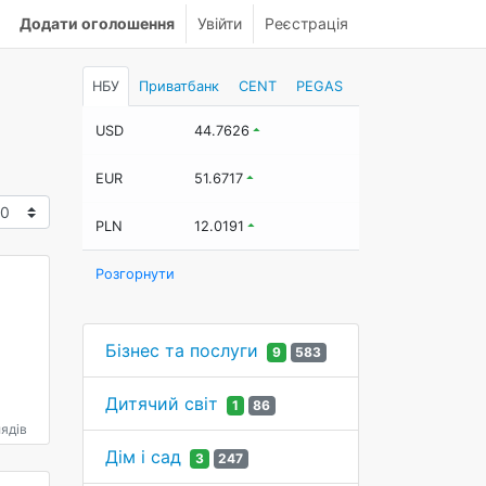
Додати оголошення
Увійти
Реєстрація
НБУ
Приватбанк
CENT
PEGAS
USD
44.7626
EUR
51.6717
PLN
12.0191
Розгорнути
Бізнес та послуги
9
583
Дитячий світ
1
86
ядів
Дім і сад
3
247