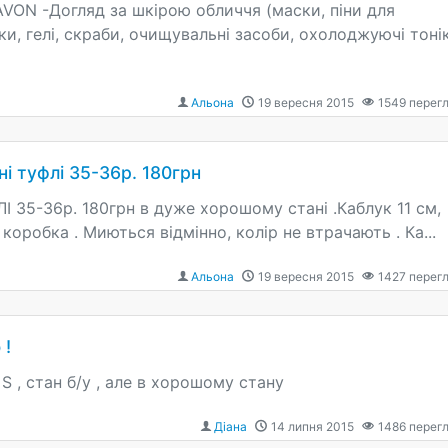
ON -Догляд за шкірою обличчя (маски, піни для
ки, гелі, скраби, очищувальні засоби, охолоджуючі тоні
Альона
19 вересня 2015
1549
перегл
і туфлі 35-36р. 180грн
35-36р. 180грн в дуже хорошому стані .Каблук 11 см,
 коробка . Миються відмінно, колір не втрачають . Ка...
Альона
19 вересня 2015
1427
перегл
 !
S , стан б/у , але в хорошому стану
Діана
14 липня 2015
1486
перегл