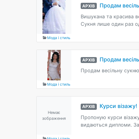
Продам весіл
АРХІВ
Вишукана та красива ве
Сукня лише один раз од
Мода і стиль
Продам весіль
АРХІВ
Продам весільну сукню 
Мода і стиль
Курси візажу!
АРХІВ
Немає
Пропоную курси візажу:
зображення
видаються дипломи. За
Мода і стиль