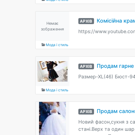
Комісійна кра
АРХІВ
Немає
зображення
https://www.youtube.c
Мода і стиль
Продам гарне 
АРХІВ
Размер-XL(46) Бюст-9
Мода і стиль
Продам салонн
АРХІВ
Новий фасон,сукня з са
стані.Верх та один ша