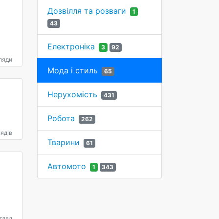
Дозвілля та розваги
1
43
Електроніка
3
92
ляди
Мода і стиль
65
Нерухомість
431
Робота
262
ядів
Тварини
61
Автомото
1
343
гляд