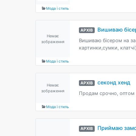
Мода і стиль
Вишиваю бісе
АРХІВ
Немає
Вишиваю бісером на зам
зображення
картинки,сумки, клатчі).
Мода і стиль
секонд хенд
АРХІВ
Немає
зображення
Продам срочно, оптом з
Мода і стиль
Приймаю замов
АРХІВ