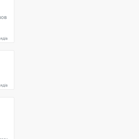
шов
ядів
ядів