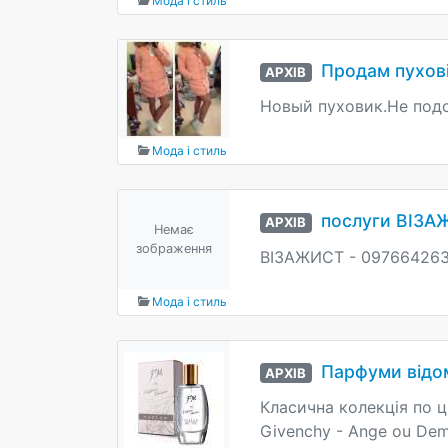
Мода і стиль
Продам пухов
АРХІВ
Новый пуховик.Не подо
Мода і стиль
послуги ВІЗА
АРХІВ
Немає
зображення
ВІЗАЖИСТ - 09766426
Мода і стиль
Парфуми відом
АРХІВ
Класична колекція по ц
Givenchy - Ange ou Demo