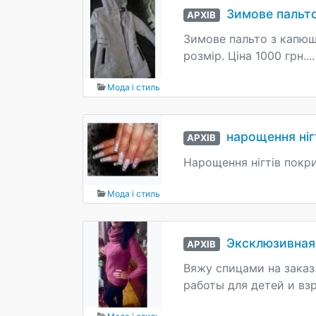
Зимове пальт
АРХІВ
Зимове пальто з капюш
розмір. Ціна 1000 грн....
Мода і стиль
нарощення ніг
АРХІВ
Нарощення нігтів покр
Мода і стиль
Эксклюзивная 
АРХІВ
Вяжу спицами на заказ
работы для детей и взр