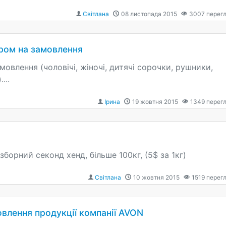
Світлана
08 листопада 2015
3007
перегл
ром на замовлення
овлення (чоловічі, жіночі, дитячі сорочки, рушники,
...
Ірина
19 жовтня 2015
1349
перегл
борний секонд хенд, більше 100кг, (5$ за 1кг)
Світлана
10 жовтня 2015
1519
перегл
лення продукції компанії AVON