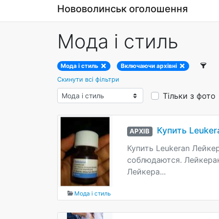
Нововолинськ оголошення
Мода і стиль
Мода і стиль
Включаючи архівні
Скинути всі фільтри
Тільки з фото
Купить Leuker
АРХІВ
Купить Leukeran Лейке
соблюдаются. Лейкеран
Лейкера...
Мода і стиль