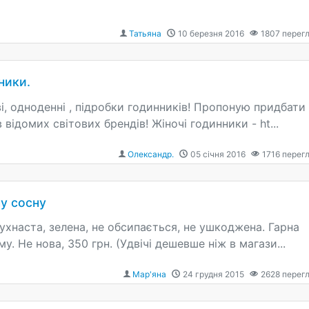
Татьяна
10 березня 2016
1807
перегл
ники.
, одноденні , підробки годинників! Пропоную придбати
 відомих світових брендів! Жіночі годинники - ht...
Олександр.
05 січня 2016
1716
перегл
у сосну
ухнаста, зелена, не обсипається, не ушкоджена. Гарна
. Не нова, 350 грн. (Удвічі дешевше ніж в магази...
Мар'яна
24 грудня 2015
2628
перегл