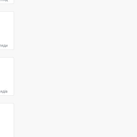
ляди
ядів