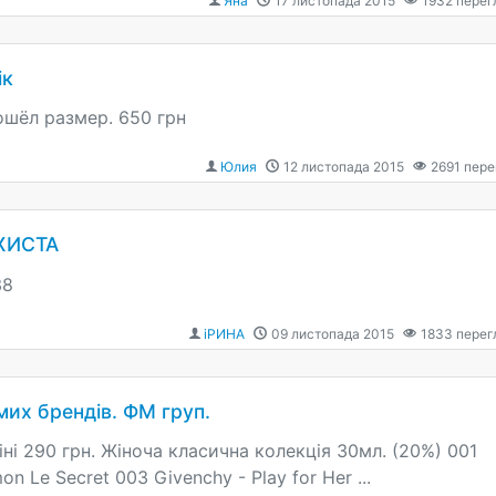
Яна
17 листопада 2015
1932
перег
ік
шёл размер. 650 грн
Юлия
12 листопада 2015
2691
пере
ЖИСТА
38
іРИНА
09 листопада 2015
1833
перег
их брендів. ФМ груп.
іні 290 грн. Жіноча класична колекція 30мл. (20%) 001
n Le Secret 003 Givenchy - Play for Her ...