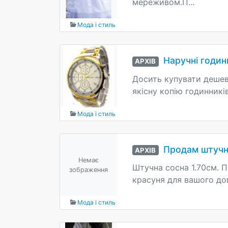
мереживом.П...
Мода і стиль
Наручні годин
АРХІВ
Досить купувати дешеві
якісну копію годинників
Мода і стиль
Продам штучн
АРХІВ
Немає
Штучна сосна 1.70см. П
зображення
красуня для вашого дому
Мода і стиль