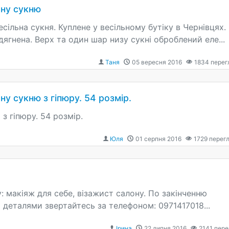
ьну сукню
сільна сукня. Куплене у весільному бутіку в Чернівцях.
ягнена. Верх та один шар низу сукні оброблений еле...
Таня
05 вересня 2016
1834
перег
ну сукню з гіпюру. 54 розмір.
з гіпюру. 54 розмір.
Юля
01 серпня 2016
1729
перегл
 макіяж для себе, візажист салону. По закінченню
 деталями звертайтесь за телефоном: 0971417018...
Ірина
22 липня 2016
2141
пере