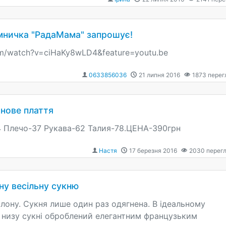
мничка "РадаМама" запрошує!
om/watch?v=ciHaKy8wLD4&feature=youtu.be
0633856036
21 липня 2016
1873
перег
нове плаття
4 Плечо-37 Рукава-62 Талия-78.ЦЕНА-390грн
Настя
17 березня 2016
2030
перегл
у весільну сукню
лону. Сукня лише один раз одягнена. В ідеальному
р низу сукні оброблений елегантним французьким