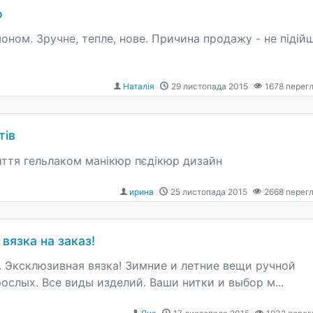
о
оном. Зручне, тепле, нове. Причина продажу - не підій
Наталія
29 листопада 2015
1678
перегл
тів
иття гельлаком манікюр пєдікюр дизайн
ирина
25 листопада 2015
2668
перегл
вязка на заказ!
. Эксклюзивная вязка! Зимние и летние вещи ручной
ослых. Все виды изделий. Ваши нитки и выбор м...