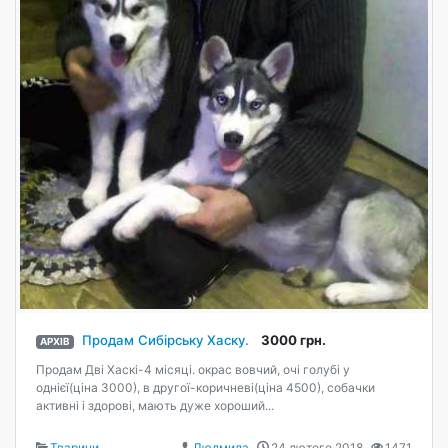
Продам Сибірську Хаску.
3000 грн.
АРХІВ
Продам Дві Хаскі-4 місяці. окрас вовчий, очі голубі у
однієї(ціна 3000), в другої-коричневі(ціна 4500), собачки
активні і здорові, мають дуже хороший...
Тварини
Людмила
24 лютого 2018
1471