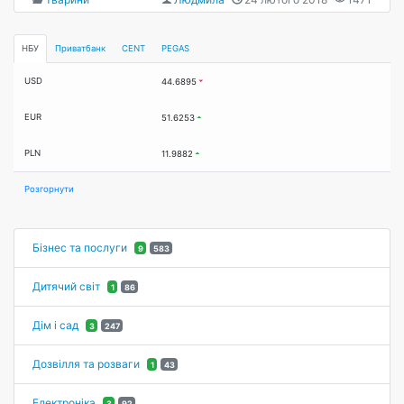
НБУ
Приватбанк
CENT
PEGAS
USD
44.6895
EUR
51.6253
PLN
11.9882
Розгорнути
Бізнес та послуги
9
583
Дитячий світ
1
86
Дім і сад
3
247
Дозвілля та розваги
1
43
Електроніка
3
92