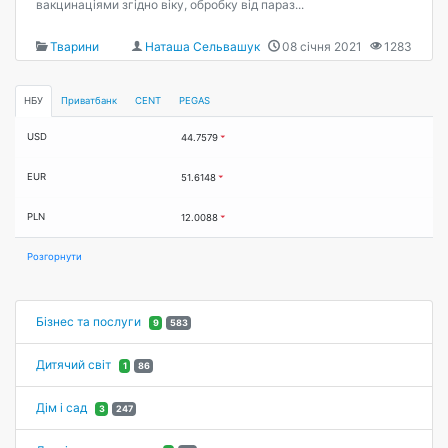
вакцинаціями згідно віку, обробку від параз...
Тварини
Наташа Сельвашук
08 січня 2021
1283
НБУ
Приватбанк
CENT
PEGAS
USD
44.7579
EUR
51.6148
PLN
12.0088
Розгорнути
Бізнес та послуги
9
583
Дитячий світ
1
86
Дім і сад
3
247