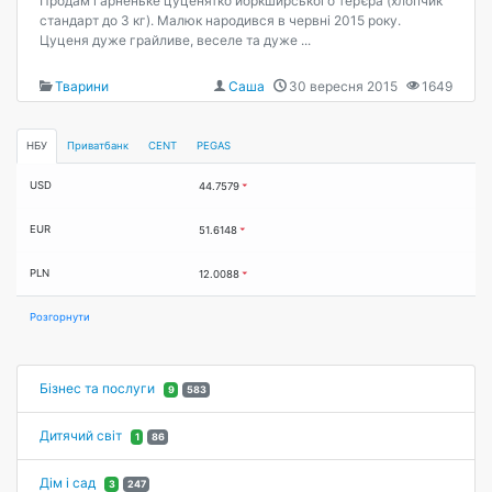
Продам гарненьке цуценятко йоркширського тер’єра (хлопчик
стандарт до 3 кг). Малюк народився в червні 2015 року.
Цуценя дуже грайливе, веселе та дуже ...
Тварини
Саша
30 вересня 2015
1649
НБУ
Приватбанк
CENT
PEGAS
USD
44.7579
EUR
51.6148
PLN
12.0088
Розгорнути
Бізнес та послуги
9
583
Дитячий світ
1
86
Дім і сад
3
247