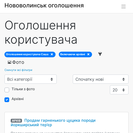
Нововолинськ оголошення
Оголошення
користувача
Оголошення користувача Саша
Включаючи архівні
Фото
Скинути всі фільтри
Тільки з фото
Архівні
Продам гарненького цуцика породи
АРХІВ
йоркширський тер’єр