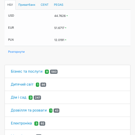
НБУ
Приватбанк
CENT
PEGAS
USD
44.7626
EUR
51.6717
PLN
12.0191
Розгорнути
Бізнес та послуги
9
583
Дитячий світ
1
86
Дім і сад
3
247
Дозвілля та розваги
1
43
Електроніка
3
92