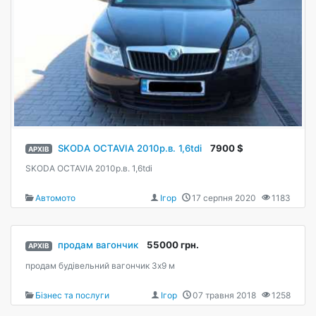
SKODA OCTAVIA 2010р.в. 1,6tdi
7900 $
АРХІВ
SKODA OCTAVIA 2010р.в. 1,6tdi
Автомото
Ігор
17 серпня 2020
1183
продам вагончик
55000 грн.
АРХІВ
продам будівельний вагончик 3x9 м
Бізнес та послуги
Ігор
07 травня 2018
1258