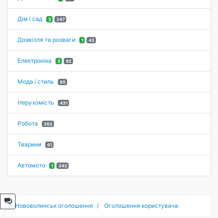
Дім і сад
3
247
Дозвілля та розваги
1
43
Електроніка
3
92
Мода і стиль
65
Нерухомість
431
Робота
262
Тварини
61
Автомото
1
343
Нововолинськ оголошення
Оголошення користувача