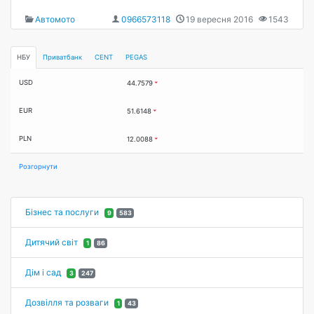
Автомото
0966573118
19 вересня 2016
1543
НБУ
Приватбанк
CENT
PEGAS
USD
44.7579
EUR
51.6148
PLN
12.0088
Розгорнути
Бізнес та послуги
9
583
Дитячий світ
1
86
Дім і сад
3
247
Дозвілля та розваги
1
43