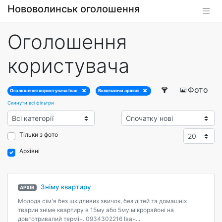
Нововолинськ оголошення
Оголошення
користувача
Фото
Оголошення користувача Іван
Включаючи архівні
Скинути всі фільтри
Тільки з фото
Архівні
Зніму квартиру
АРХІВ
Молода сім'я без шкідливих звичок, без дітей та домашніх
тварин зніме квартиру в 15му або 5му мікрорайоні на
довготривалий термін. 0934302216 Іван...