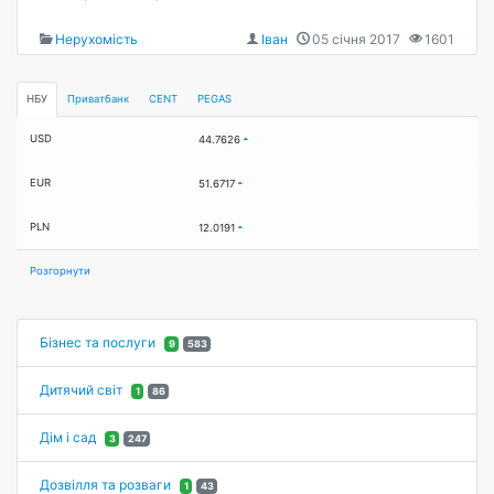
Нерухомість
Іван
05 січня 2017
1601
НБУ
Приватбанк
CENT
PEGAS
USD
44.7626
EUR
51.6717
PLN
12.0191
Розгорнути
Бізнес та послуги
9
583
Дитячий світ
1
86
Дім і сад
3
247
Дозвілля та розваги
1
43