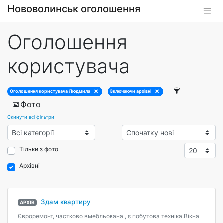
Нововолинськ оголошення
Оголошення
користувача
Оголошення користувача Людмила
Включаючи архівні
Фото
Скинути всі фільтри
Тільки з фото
Архівні
Здам квартиру
АРХІВ
Євроремонт, частково вмебльована , є побутова техніка.Вікна