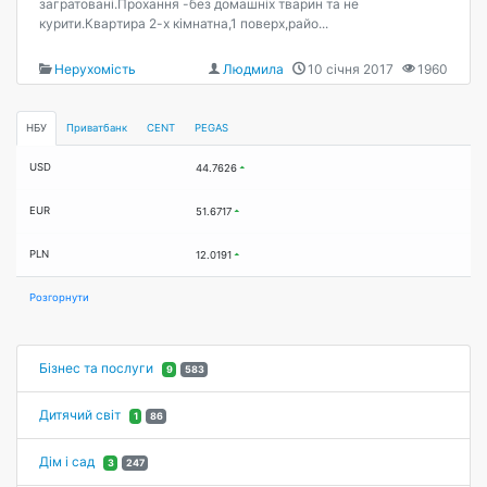
загратовані.Прохання -без домашніх тварин та не
курити.Квартира 2-х кімнатна,1 поверх,райо...
Нерухомість
Людмила
10 січня 2017
1960
НБУ
Приватбанк
CENT
PEGAS
USD
44.7626
EUR
51.6717
PLN
12.0191
Розгорнути
Бізнес та послуги
9
583
Дитячий світ
1
86
Дім і сад
3
247